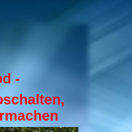
od -
schalten,
ermachen