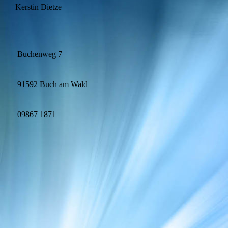
Kerstin Dietze
Buchenweg 7
91592 Buch am Wald
09867 1871