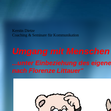
Kerstin Dietze
Coaching & Seminare für Kommunikation
Umgang mit Menschen 
...unter Einbeziehung des eigen
nach Florenze Littauer"