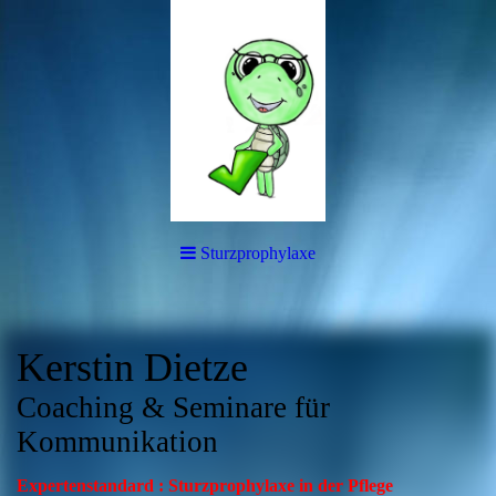
Sturzprophylaxe
Kerstin Dietze
Coaching & Seminare für
Kommunikation
Expertenstandard : Sturzprophylaxe in der Pflege